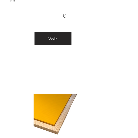
55
€
Voir