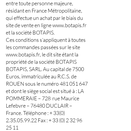
entre toute personne majeure,
résidant en France Métropolitaine,
qui effectue un achat par le biais du
site de vente en ligne
www.botapis.fr
et la société BOTAPIS.
Ces conditions s’appliquent à toutes
les commandes passées sur le site
www.botapis.fr, le dit site étant la
propriété de la société BOTAPIS
BOTAPIS, SARL. Au capital de 7500
Euros, immatriculée au R.C.S. de
ROUEN sous le numéro
481 051 647
et dont le siège social est situé à : LA
POMMERAIE – 728 rue Maurice
Lefebvre – 76480 DUCLAIR –
France. Téléphone : +
33(0)
2.35.05.99.22
Fax : +
33 (0) 2 32 96
25 11