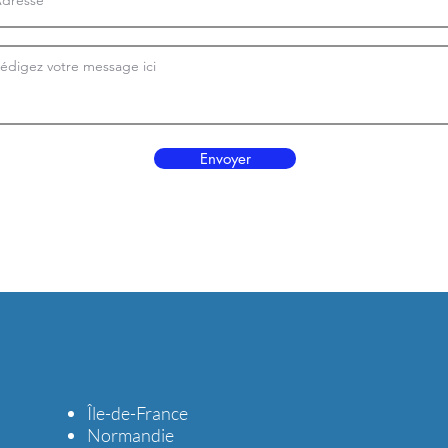
Envoyer
Île-de-France
Normandie