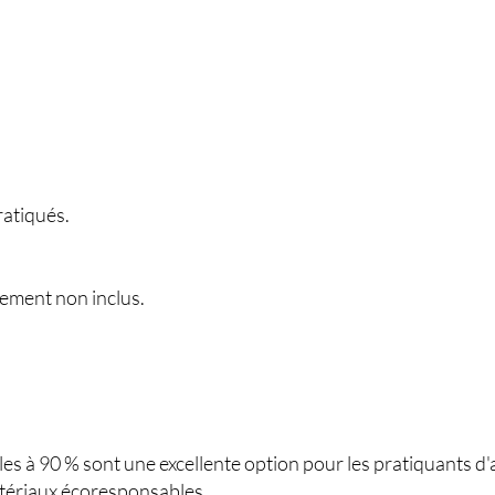
ratiqués.
ement non inclus.
bles à 90 % sont une excellente option pour les pratiquants d
atériaux écoresponsables