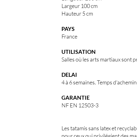
Largeur 100 cm
Hauteur 5 cm
PAYS
France
UTILISATION
Salles où les arts martiaux sont p
DELAI
4 à 6 semaines. Temps d’achemin
GARANTIE
NF EN 12503-3
Les tatamis sans latex et recycla
pour ceux qui privilégient des m