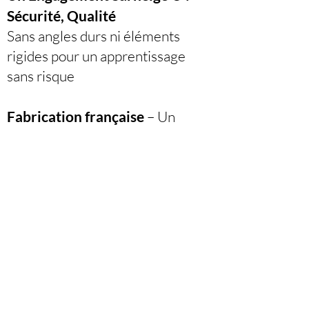
Sécurité, Qualité
Sans angles durs ni éléments
rigides pour un apprentissage
sans risque
Fabrication française
– Un
savoir-faire local garantissant des
produits de haute qualité
Le
Kit Escalade Sarneige®
est
bien plus qu’un simple jeu : c’est
un outil pédagogique qui
encourage l’autonomie,
l’exploration et le développement
psychomoteur dès le plus jeune