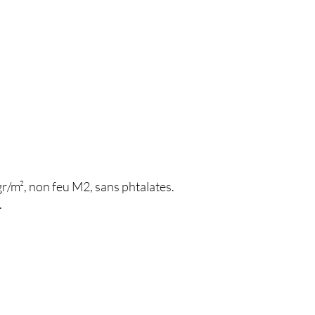
r/m², non feu M2, sans phtalates.
.