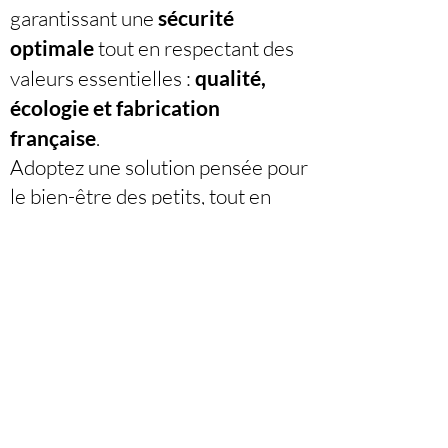
garantissant une
sécurité
optimale
tout en respectant des
valeurs essentielles :
qualité,
écologie et fabrication
française
.
Adoptez une solution pensée pour
le bien-être des petits, tout en
participant à un futur plus
respectueux de l’environnement.
Sarneige® – L’innovation au
service de la protection des
enfants.