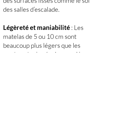
des surfaces lisses comme le sol
des salles d’escalade.
Légèreté et maniabilité
: Les
matelas de 5 ou 10 cm sont
beaucoup plus légers que les
crash pads plus épais, ce qui les
rend faciles à placer.
Les matelas d’escalade de 5 à 10
cm d’épaisseur sont conçus
pour offrir une protection
contre les chutes de faible
hauteur et améliorer le confort
lors des séances d’escalade. Ils
doivent répondre à des