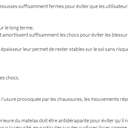
mousses suffisamment fermes pour éviter que les utilisateurs
ur le long terme.
s et amortissent suffisamment les chocs pour éviter les blessu
e épaisseur leur permet de rester stables sur le sol sans risq
es chocs.
à l'usure provoquée par les chaussures, les mouvements répétés
férieure du matelas doit être antidérapante pour éviter qu’il n
r la sécurité, en particulier sur des surfaces lisses comme l