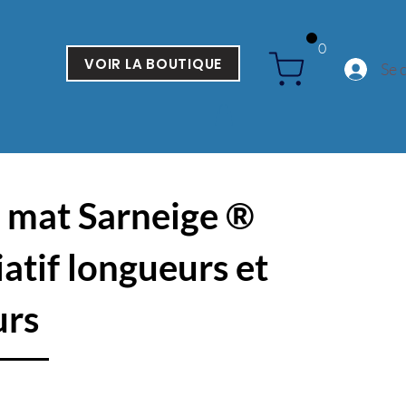
0
VOIR LA BOUTIQUE
Se 
 mat Sarneige ®
iatif longueurs et
urs