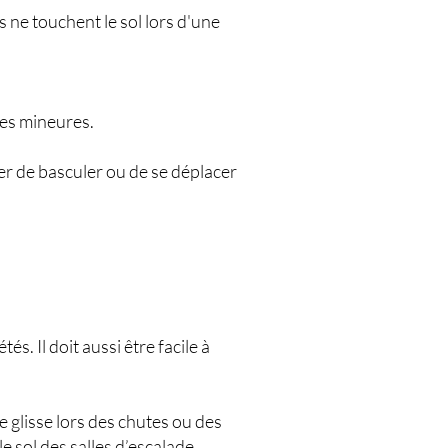
 ne touchent le sol lors d'une
res mineures.
uer de basculer ou de se déplacer
. Il doit aussi être facile à
e glisse lors des chutes ou des
e sol des salles d’escalade.