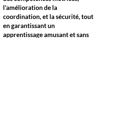
l’amélioration de la
coordination, et la sécurité, tout
en garantissant un
apprentissage amusant et sans
risque.
Il doit s'adapter aux capacités des
enfants, afin de leur offrir un
environnement d'apprentissage
stimulant et protégé.