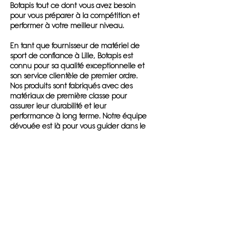
Botapis tout ce dont vous avez besoin
pour vous préparer à la compétition et
performer à votre meilleur niveau.
En tant que fournisseur de matériel de
sport de confiance à Lille, Botapis est
connu pour sa qualité exceptionnelle et
son service clientèle de premier ordre.
Nos produits sont fabriqués avec des
matériaux de première classe pour
assurer leur durabilité et leur
performance à long terme. Notre équipe
dévouée est là pour vous guider dans le
choix des meilleurs équipements pour vos
activités sportives, que ce soit pour un
loisir ou une compétition.
Les clubs de sport à Lille font confiance à
Botapis pour leur fournir des équipements
fiables, performants et durables. Que
vous pratiquiez le cyclisme, la plongée, le
soccer ou le rugby, notre magasin de