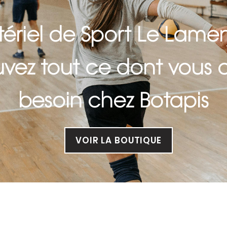
ériel de Sport Le Lamen
uvez tout ce dont vous 
besoin chez Botapis
VOIR LA BOUTIQUE