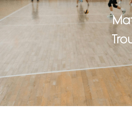
Mat
Tro