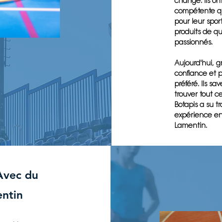
changé. Ils o
compétente qui
pour leur spor
produits de qu
passionnés.
Aujourd'hui, g
confiance et 
préféré. Ils s
trouver tout c
Botapis a su 
expérience enr
Lamentin.
Avec du
entin