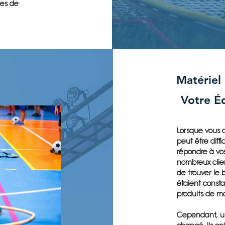
mes de
Matériel
Votre É
Lorsque vous c
peut être diff
répondre à vos
nombreux clien
de trouver le 
étaient consta
produits de ma
Cependant, une