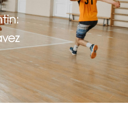
tin:
avez