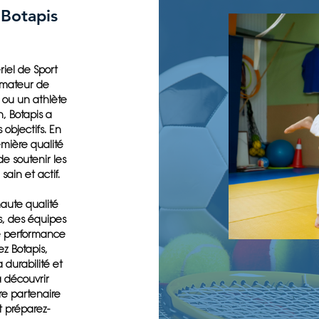
 Botapis
iel de Sport
amateur de
 ou un athlète
, Botapis a
 objectifs. En
emière qualité
e soutenir les
ain et actif.
aute qualité
s, des équipes
ne performance
z Botapis,
 durabilité et
à découvrir
tre partenaire
t préparez-