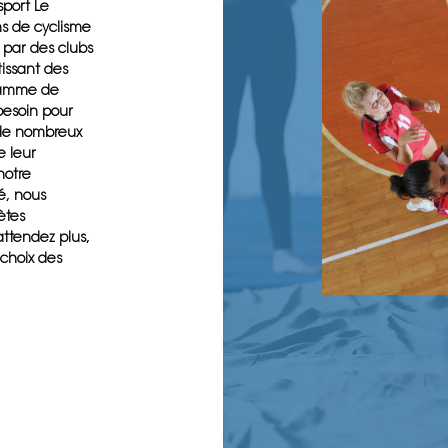
sport Le
ns de cyclisme
s par des clubs
tissant des
 gamme de
besoin pour
, de nombreux
e leur
notre
é, nous
ètes
attendez plus,
 choix des