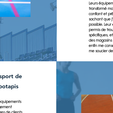
Leurs équipeme
transformé mo
confiant et pr
sachant que j'
possible. Leur
permis de trou
spécifiques, et
des magasins d
enfin me cons
me soucier de
sport de
 botapis
s équipements
agement
es de clients