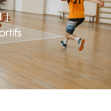
l |
rtifs