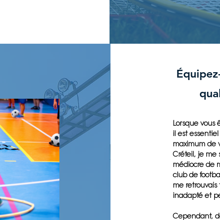
Équipez
qual
Lorsque vous ê
il est essenti
maximum de vo
Créteil, je me
médiocre de m
club de footba
me retrouvais 
inadapté et pe
Cependant, de