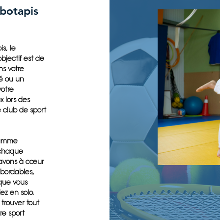
botapis
s, le
objectif est de
ns votre
é ou un
votre
 lors des
e club de sport
gamme
 chaque
s avons à cœur
 abordables,
que vous
ez en solo.
 trouver tout
re sport