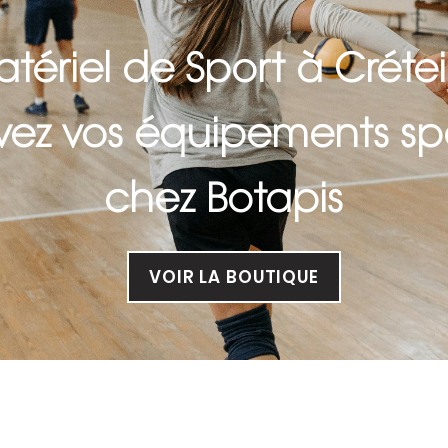
tériel de Sport à Crétei
vez vos équipements spo
chez Botapis
VOIR LA BOUTIQUE