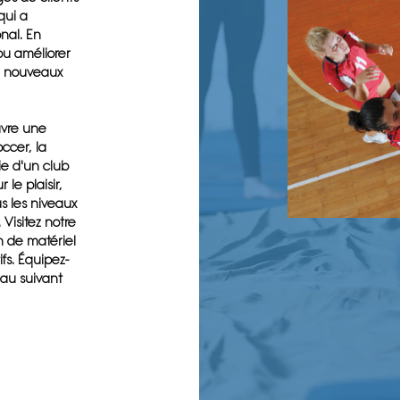
qui a
nal. En
pu améliorer
de nouveaux
uvre une
occer, la
ie d'un club
 le plaisir,
s les niveaux
 Visitez notre
n de matériel
fs. Équipez-
eau suivant