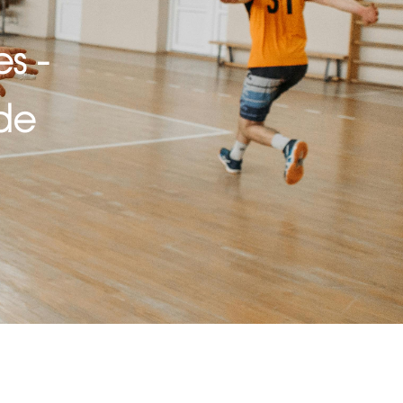
s -
de