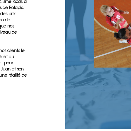
clisme local, a
 de Botapis.
es prix
ion de
que nos
niveau de
os clients le
té et au
er pour
 Juan et son
 une réalité de