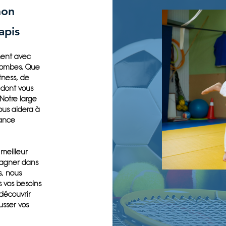
non
apis
ment avec
olombes. Que
tness, de
 dont vous
 Notre large
ous aidera à
ance
 meilleur
pagner dans
s, nous
 vos besoins
 découvrir
usser vos