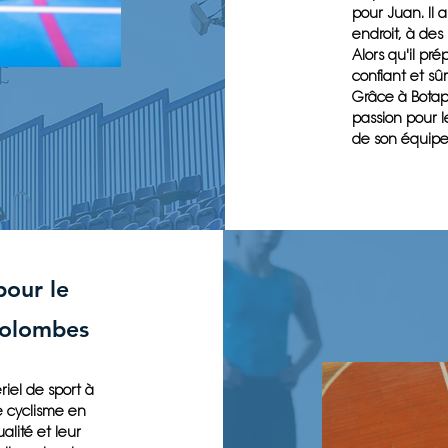
pour Juan. Il 
endroit, à des 
Alors qu'il pr
confiant et sûr
Grâce à Botap
passion pour l
de son équip
pour le
 colombes
riel de sport à
e cyclisme en
lité et leur