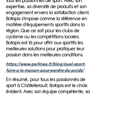
tous les passionnés de sport. Avec son
expertise, sa diversité de produits et son
engagement envers la satisfaction client,
Botapis s'impose comme la référence en
matière d'équipements sportifs dans la
région. Que ce soit pour les clubs de
cyclisme ou les compétitions locales,
Botapis est là pour offrir aux sportifs les
meilleures solutions pour pratiquer leur
passion dans les meilleures conditions.
https://www.gerlinea.fr/blog/quel-sport-
faire-a-la-maison-pour-perdre-du-poids/
En résumé, pour tous les passionnés de
sport à Châtellerault, Botapis est le choix
évident. Avec son équipe compétente, sa
gamme de produits de haute qualité et
son service après-vente exceptionnel, le
magasin offre une expérience unique
aux sportifs de la région. Que ce soit pour
les clubs de cyclisme ou les compétitions
locales, Botapis est là pour répondre à
tous les besoins en matière