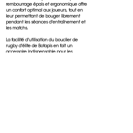
rembourrage épais et ergonomique offre
un confort optimal aux joueurs, tout en
leur permettant de bouger librement
pendant les séances d'entraînement et
les matchs.
La facilité d'utilisation du bouclier de
rugby d'élite de Botapis en fait un
accessoire indispensable pour les
entraîneurs et les joueurs. Sa poignée
pratique et sa forme ergonomique
permettent une manipulation aisée,
facilitant ainsi les exercices
d'entraînement et les simulations de
match.
En investissant dans le bouclier de rugby
d'élite de Botapis, vous montrez à votre
équipe que leur sécurité et leur bien-être
sont une priorité absolue. Protégez-les des
blessures potentielles lors des matchs de
rugby en France et ailleurs, et assurez-