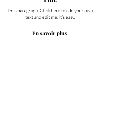
I'm a paragraph. Click here to add your own
text and edit me. It's easy.
En savoir plus
Title
I'm a paragraph. Click here to add your own
text and edit me. It's easy.
En savoir plus