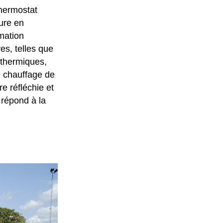
thermostat
ure en
mation
ves, telles que
 thermiques,
e chauffage de
e réfléchie et
 répond à la