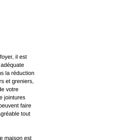
oyer, il est
n adéquate
ns la réduction
rs et greniers,
de votre
 jointures
peuvent faire
agréable tout
tre maison est