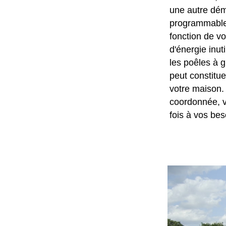
une autre dém
programmable 
fonction de v
d'énergie inut
les poêles à 
peut constitu
votre maison.
coordonnée, v
fois à vos be