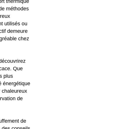
fort thermique
e de méthodes
breux
 utilisés ou
ctif demeure
agréable chez
 découvrirez
ficace. Que
s plus
té énergétique
r chaleureux
rvation de
auffement de
 des conseils