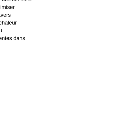
ximiser
avers
 chaleur
u
nentes dans