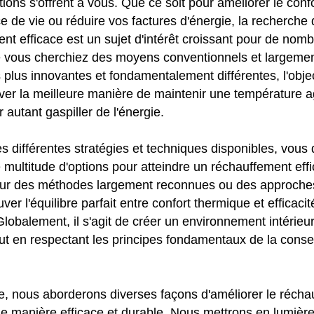
tions s'offrent à vous. Que ce soit pour améliorer le con
e de vie ou réduire vos factures d'énergie, la recherch
nt efficace est un sujet d'intérêt croissant pour de nom
vous cherchiez des moyens conventionnels et largement
plus innovantes et fondamentalement différentes, l'obje
ver la meilleure manière de maintenir une température 
autant gaspiller de l'énergie.
es différentes stratégies et techniques disponibles, vous
ne multitude d'options pour atteindre un réchauffement ef
our des méthodes largement reconnues ou des approche
uver l'équilibre parfait entre confort thermique et efficaci
 Globalement, il s'agit de créer un environnement intérieu
out en respectant les principes fondamentaux de la conse
le, nous aborderons diverses façons d'améliorer le réch
e manière efficace et durable. Nous mettrons en lumière