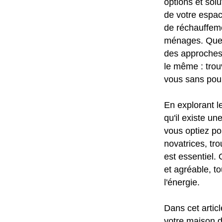
options et solu
de votre espac
de réchauffeme
ménages. Que 
des approches 
le même : trou
vous sans pour 
En explorant l
qu'il existe u
vous optiez p
novatrices, tro
est essentiel.
et agréable, t
l'énergie.
Dans cet artic
votre maison d