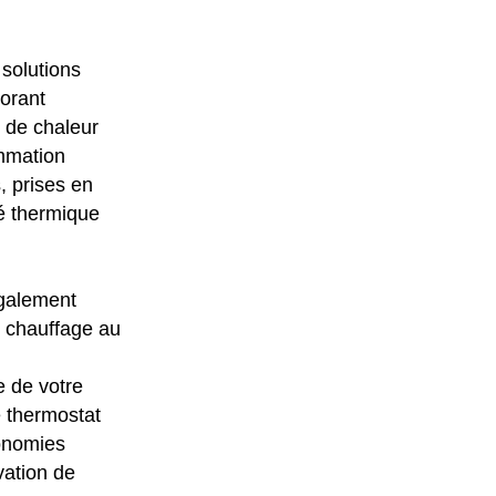
 solutions
iorant
e de chaleur
ommation
, prises en
té thermique
également
e chauffage au
e de votre
 thermostat
conomies
vation de