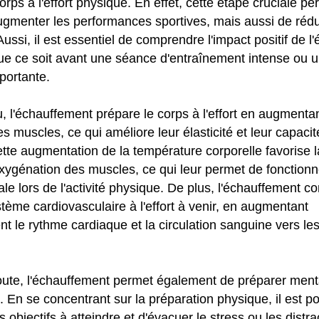
rps à l'effort physique. En effet, cette étape cruciale p
gmenter les performances sportives, mais aussi de rédui
ussi, il est essentiel de comprendre l'impact positif de 
que ce soit avant une séance d'entraînement intense ou 
portante.
u, l'échauffement prépare le corps à l'effort en augmentan
s muscles, ce qui améliore leur élasticité et leur capacit
ette augmentation de la température corporelle favorise la
oxygénation des muscles, ce qui leur permet de fonctionn
le lors de l'activité physique. De plus, l'échauffement co
stème cardiovasculaire à l'effort à venir, en augmentant
t le rythme cardiaque et la circulation sanguine vers le
ute, l'échauffement permet également de préparer ment
ort. En se concentrant sur la préparation physique, il est p
es objectifs à atteindre et d'évacuer le stress ou les distra