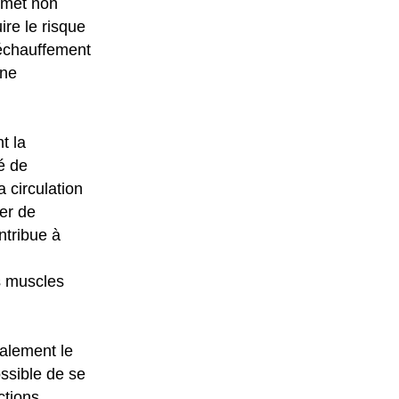
ermet non
re le risque
l'échauffement
une
t la
é de
 circulation
er de
ntribue à
s muscles
alement le
ossible de se
ctions