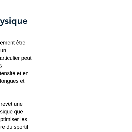
hysique
lement être
 un
rticulier peut
s
ensité et en
 longues et
 revêt une
ysique que
ptimiser les
re du sportif