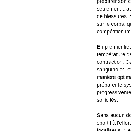
préparer son co
seulement d'au
de blessures. A
sur le corps, 
compétition im
En premier lie
température de
contraction. C
sanguine et l'
manière optima
préparer le sy
progressivemen
sollicités.
Sans aucun do
sportif à l'eff
focaliser sur l