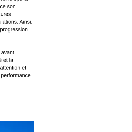
rce son
sures
lations. Ainsi,
 progression
é avant
 et la
attention et
la performance