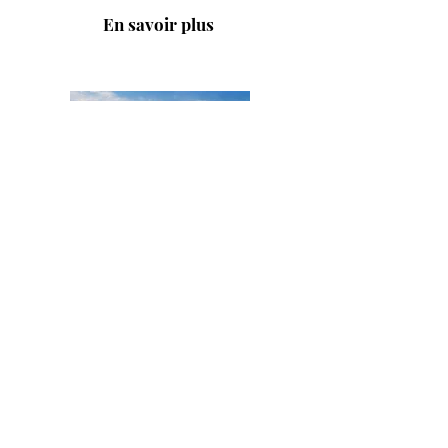
En savoir plus
Title
I'm a paragraph. Click here to add your own
text and edit me. It's easy.
En savoir plus