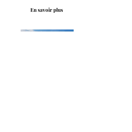
En savoir plus
Title
I'm a paragraph. Click here to add your own
text and edit me. It's easy.
En savoir plus