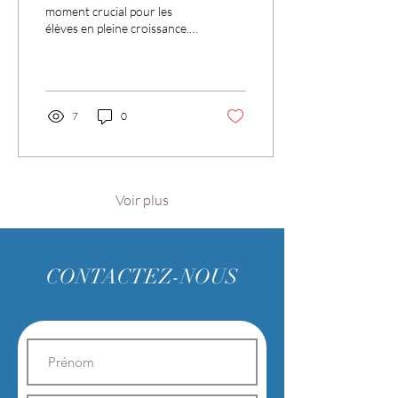
adaptés pour les élèves
moment crucial pour les
élèves en pleine croissance.
En plus du matériel scolaire
traditionnel ...
7
0
Voir plus
CONTACTEZ-NOUS