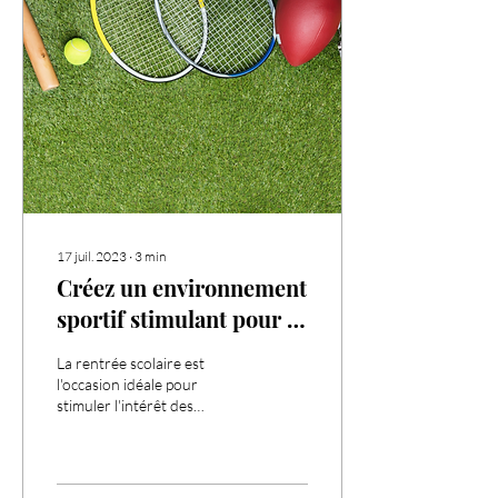
17 juil. 2023
∙
3
min
Créez un environnement
sportif stimulant pour la
rentrée scolaire : Les
La rentrée scolaire est
équipements
l'occasion idéale pour
stimuler l'intérêt des
incontournables
étudiants pour l'activité
physique et le sport. Un
environnement ...