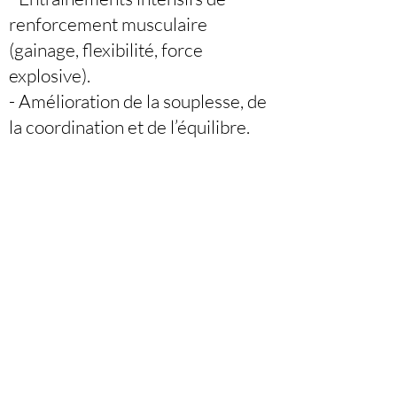
renforcement musculaire
(gainage, flexibilité, force
explosive).
- Amélioration de la souplesse, de
la coordination et de l’équilibre.
- Endurance cardiovasculaire et
résistance pour tenir des
enchaînements longs.
- Mise en place d'enchaînements
chorégraphiés, avec un travail sur
l'esthétique des mouvements.
- Apprentissage de la gestion de
l’espace pour optimiser les
mouvements sur l’aire de