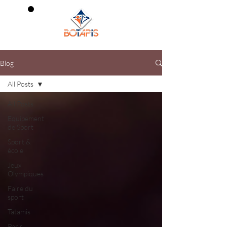
0
Blog
All Posts
All Posts
Equipement
de Sport
Sport &
école
Jeux
Olympiques
Faire du
sport
Tatamis
Paris