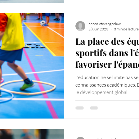
benedictevangheluw
28 juin 2023
3 min de lecture
La place des é
sportifs dans l'
favoriser l'épa
élèves
L'éducation ne se limite pas s
connaissances académiques. El
le développement global