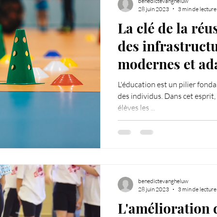
benedictevangheluw
28 juin 2023
3 min de lecture
La clé de la réus
des infrastruct
modernes et ad
L'éducation est un pilier fon
des individus. Dans cet esprit, 
élèves les ...
benedictevangheluw
28 juin 2023
3 min de lecture
L'amélioration