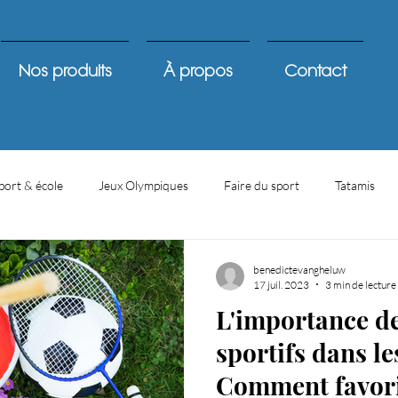
Nos produits
À propos
Contact
port & école
Jeux Olympiques
Faire du sport
Tatamis
benedictevangheluw
17 juil. 2023
3 min de lecture
L'importance d
sportifs dans le
Comment favoris